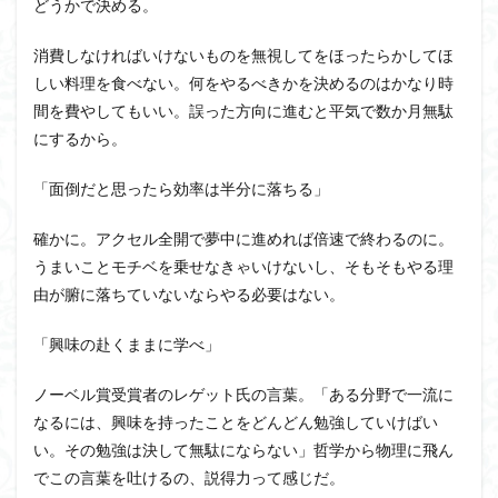
どうかで決める。
消費しなければいけないものを無視してをほったらかしてほ
しい料理を食べない。何をやるべきかを決めるのはかなり時
間を費やしてもいい。誤った方向に進むと平気で数か月無駄
にするから。
「面倒だと思ったら効率は半分に落ちる」
確かに。アクセル全開で夢中に進めれば倍速で終わるのに。
うまいことモチベを乗せなきゃいけないし、そもそもやる理
由が腑に落ちていないならやる必要はない。
「興味の赴くままに学べ」
ノーベル賞受賞者のレゲット氏の言葉。「ある分野で一流に
なるには、興味を持ったことをどんどん勉強していけばい
い。その勉強は決して無駄にならない」哲学から物理に飛ん
でこの言葉を吐けるの、説得力って感じだ。