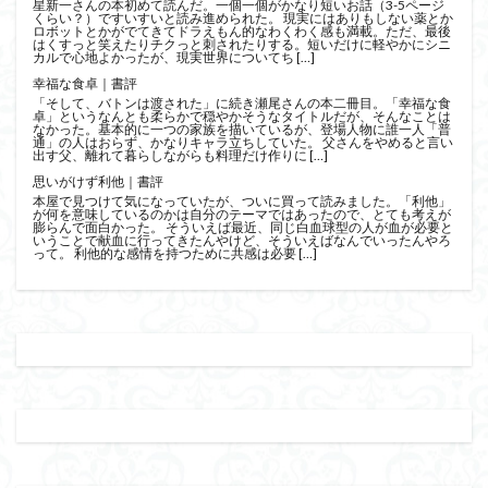
星新一さんの本初めて読んだ。一個一個がかなり短いお話（3-5ページ
くらい？）ですいすいと読み進められた。 現実にはありもしない薬とか
ロボットとかがでてきてドラえもん的なわくわく感も満載。ただ、最後
はくすっと笑えたりチクっと刺されたりする。短いだけに軽やかにシニ
カルで心地よかったが、現実世界についてち […]
幸福な食卓｜書評
「そして、バトンは渡された」に続き瀬尾さんの本二冊目。「幸福な食
卓」というなんとも柔らかで穏やかそうなタイトルだが、そんなことは
なかった。基本的に一つの家族を描いているが、登場人物に誰一人「普
通」の人はおらず、かなりキャラ立ちしていた。 父さんをやめると言い
出す父、離れて暮らしながらも料理だけ作りに […]
思いがけず利他｜書評
本屋で見つけて気になっていたが、ついに買って読みました。「利他」
が何を意味しているのかは自分のテーマではあったので、とても考えが
膨らんで面白かった。 そういえば最近、同じ白血球型の人が血が必要と
いうことで献血に行ってきたんやけど、そういえばなんでいったんやろ
って。 利他的な感情を持つために共感は必要 […]