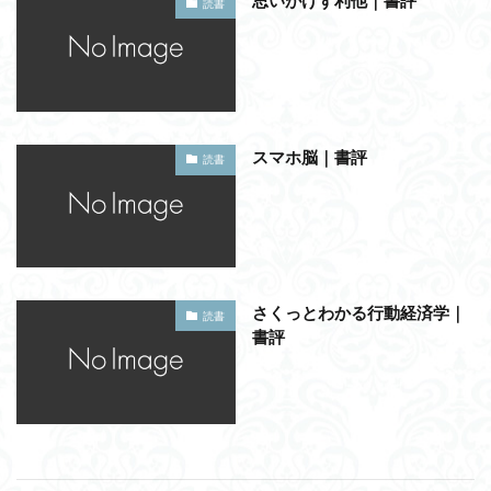
思いがけず利他｜書評
読書
スマホ脳｜書評
読書
さくっとわかる行動経済学｜
読書
書評