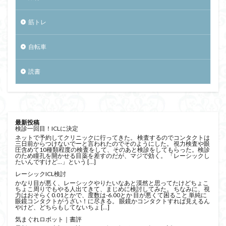
筋トレ
自転車
読書
最新投稿
検診一回目！ICLに決定
ネットで予約してクリニックに行ってきた。 検査するのでコンタクトは
三日前からつけないでーと言われたのでそのようにした。 視力検査や眼
圧含めて10種類程度の検査をして、そのあと検診をしてもらった。検診
のため瞳孔を開かせる目薬を差すのだが、マジで効く。 「レーシックし
たいんですけど…」という […]
レーシックICL検討
かなり目が悪く、レーシックやりたいなあと漠然と思ってたけどちょこ
ちょこ周りでもやる人出てきて、まじめに検討してみた。 ちなみに、視
力はおそらく0.01とかで、度数は-6.00とか 目が悪くて困ること 単純に
眼鏡コンタクトがうざい！に尽きる。 眼鏡かコンタクトすれば見えるん
やけど、どちらもしてないちょ […]
気まぐれロボット｜書評