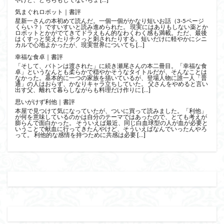
気まぐれロボット｜書評
星新一さんの本初めて読んだ。一個一個がかなり短いお話（3-5ページ
くらい？）ですいすいと読み進められた。 現実にはありもしない薬とか
ロボットとかがでてきてドラえもん的なわくわく感も満載。ただ、最後
はくすっと笑えたりチクっと刺されたりする。短いだけに軽やかにシニ
カルで心地よかったが、現実世界についてち […]
幸福な食卓｜書評
「そして、バトンは渡された」に続き瀬尾さんの本二冊目。「幸福な食
卓」というなんとも柔らかで穏やかそうなタイトルだが、そんなことは
なかった。基本的に一つの家族を描いているが、登場人物に誰一人「普
通」の人はおらず、かなりキャラ立ちしていた。 父さんをやめると言い
出す父、離れて暮らしながらも料理だけ作りに […]
思いがけず利他｜書評
本屋で見つけて気になっていたが、ついに買って読みました。「利他」
が何を意味しているのかは自分のテーマではあったので、とても考えが
膨らんで面白かった。 そういえば最近、同じ白血球型の人が血が必要と
いうことで献血に行ってきたんやけど、そういえばなんでいったんやろ
って。 利他的な感情を持つために共感は必要 […]