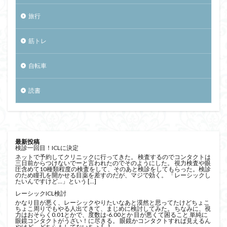
旅行
筋トレ
自転車
読書
最新投稿
検診一回目！ICLに決定
ネットで予約してクリニックに行ってきた。 検査するのでコンタクトは
三日前からつけないでーと言われたのでそのようにした。 視力検査や眼
圧含めて10種類程度の検査をして、そのあと検診をしてもらった。検診
のため瞳孔を開かせる目薬を差すのだが、マジで効く。 「レーシックし
たいんですけど…」という […]
レーシックICL検討
かなり目が悪く、レーシックやりたいなあと漠然と思ってたけどちょこ
ちょこ周りでもやる人出てきて、まじめに検討してみた。 ちなみに、視
力はおそらく0.01とかで、度数は-6.00とか 目が悪くて困ること 単純に
眼鏡コンタクトがうざい！に尽きる。 眼鏡かコンタクトすれば見えるん
やけど、どちらもしてないちょ […]